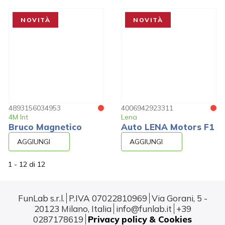
NOVITÀ
NOVITÀ
4893156034953
4006942923311
4M Int
Lena
Bruco Magnetico
Auto LENA Motors F1
AGGIUNGI
AGGIUNGI
1 - 12
di
12
FunLab s.r.l.
P.IVA 07022810969
Via Gorani, 5 -
20123 Milano, Italia
info@funlab.it
+39
0287178619
Privacy policy & Cookies