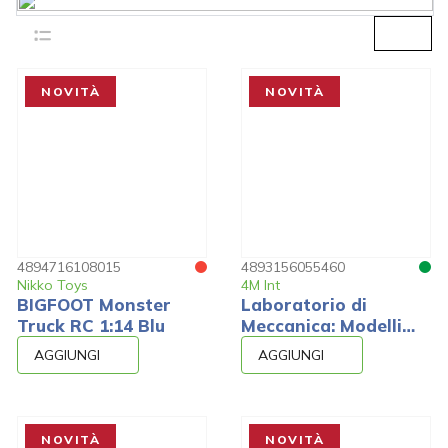
NOVITÀ
NOVITÀ
4894716108015
4893156055460
Nikko Toys
4M Int
BIGFOOT Monster
Laboratorio di
Truck RC 1:14 Blu
Meccanica: Modelli
motorizzati e
AGGIUNGI
AGGIUNGI
Ingranaggi
NOVITÀ
NOVITÀ