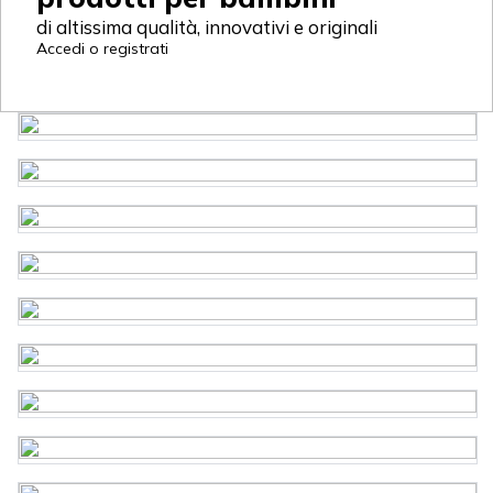
di altissima qualità, innovativi e originali
Accedi o registrati
4m
Make it real
Bullyland
Lena
Bonikka
Erzi
Nikko
Qwitoy
Outlet - extra sconto