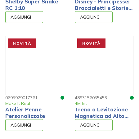
Shelby Super Snake
Disney - Principesse:
RC 1:10
Braccialetti e Storie
con Adesivi
AGGIUNGI
AGGIUNGI
NOVITÀ
NOVITÀ
0695929017361
4893156055453
Make It Real
4M Int
Atelier Penne
Treno a Levitazione
Personalizzate
Magnetica ad Alta
Velocità
AGGIUNGI
AGGIUNGI