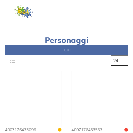
Personaggi
FILTRI
24
4007176433096
4007176433553