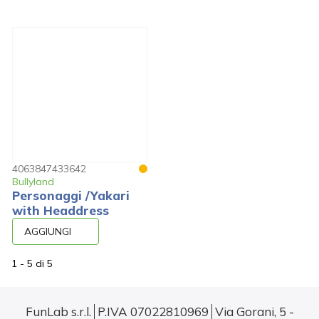
4063847433642
Bullyland
Personaggi /Yakari
with Headdress
AGGIUNGI
1 - 5
di
5
FunLab s.r.l.
P.IVA 07022810969
Via Gorani, 5 -