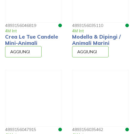
4893156046819
4893156035110
4M Int
4M Int
Crea Le Tue Candele
Modella & Dipingi /
Mini-Animali
Animali Marini
AGGIUNGI
AGGIUNGI
4893156047915
4893156035462