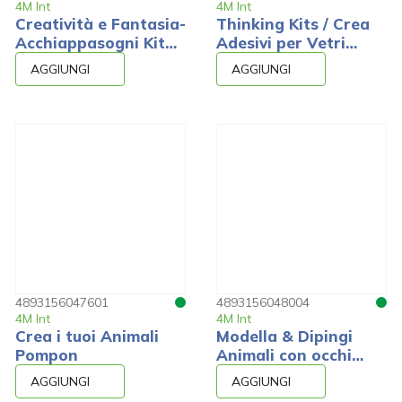
4M Int
4M Int
Creatività e Fantasia-
Thinking Kits / Crea
Acchiappasogni Kit
Adesivi per Vetri
per Creare
Unicorno
AGGIUNGI
AGGIUNGI
4893156047601
4893156048004
4M Int
4M Int
Crea i tuoi Animali
Modella & Dipingi
Pompon
Animali con occhi
mobili
AGGIUNGI
AGGIUNGI