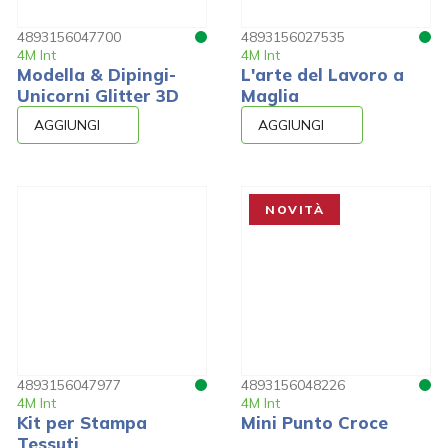
4893156047700
4893156027535
4M Int
4M Int
Modella & Dipingi-
L'arte del Lavoro a
Unicorni Glitter 3D
Maglia
AGGIUNGI
AGGIUNGI
NOVITÀ
4893156047977
4893156048226
4M Int
4M Int
Kit per Stampa
Mini Punto Croce
Tessuti