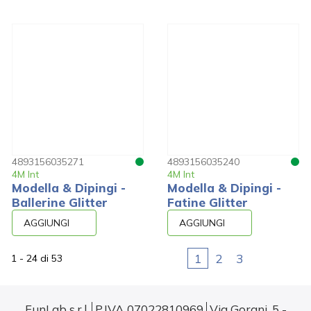
4893156035271
4893156035240
4M Int
4M Int
Modella & Dipingi -
Modella & Dipingi -
Ballerine Glitter
Fatine Glitter
AGGIUNGI
AGGIUNGI
1
2
3
1 - 24
di
53
FunLab s.r.l.
P.IVA 07022810969
Via Gorani, 5 -