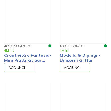
4893156047618
4893156047083
4M Int
4M Int
Creatività e Fantasia-
Modella & Dipingi -
Mini Piatti Kit per
Unicorni Glitter
Dipingere
AGGIUNGI
AGGIUNGI