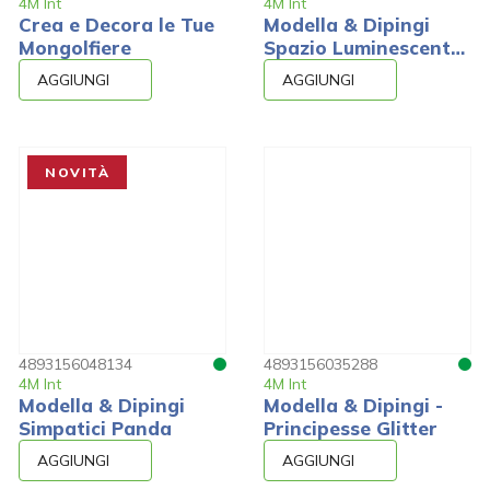
4M Int
4M Int
Crea e Decora le Tue
Modella & Dipingi
Mongolfiere
Spazio Luminescente
3D
AGGIUNGI
AGGIUNGI
NOVITÀ
4893156048134
4893156035288
4M Int
4M Int
Modella & Dipingi
Modella & Dipingi -
Simpatici Panda
Principesse Glitter
AGGIUNGI
AGGIUNGI