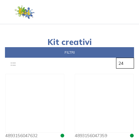
Kit creativi
FILTRI
24
4893156047632
4893156047359