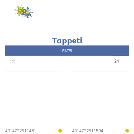
Tappeti
FILTRI
24
4014722511481
4014722511504