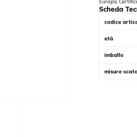
Europa. Certifi
Scheda Tec
codice artic
età
imballo
misure scat