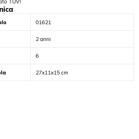
cato TÜV!
nica
olo
01621
2 anni
6
ola
27x11x15 cm